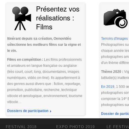
Présentez vos
réalisations :
Films
Itinérant depuis sa création, Oenovidéo
Terroirs d'Images
sélectionne les meilleurs films sur la vigne et
Photographies sur
le vin.
chaque année les 
photographes ama
Films en compétition :
Les films professionnels
d'un thème différe
et amateurs en langue française ou anglaise
(très court, court, long, documentaires, images
Thème 2020 :
Vig
numériques, vidéo on-line). Ils appartiennent à
latitude(s) inatte
des genres aussi divers que : fiction, reportage,
En 2019
, 1 500 
promotion, publicitaire, recherche, technique
photographes son
viticole et œnologique, environnement, tourisme
e
composer la 14
E
viticole…
photographies sur 
Dossiers de participation
Dossier de partic
FESTIVAL 2018
EXPO PHOTO 2019
LE FESTIV