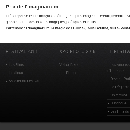
Prix de l'Imaginarium
Il récompense le film français ou étranger le plus imaginatif, créatif, inventif et 
globale offrant des instants magiques, poétiques et festifs.
Partenaire : L'Imaginarium, la magie des Bulles (Louis Bouillot, Nuits-Saint
FESTIVAL 2018
EXPO PHOTO 2019
LE FESTIV
Les Films
Visiter l'expo
Les Ambass
d'Honneur
Les lieux
Les Photos
Devenir Par
Assister au Festival
Le Règleme
Un festival 
Historique
Les films du 